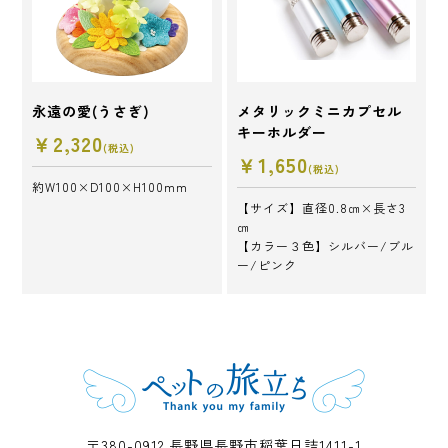
永遠の愛(うさぎ)
メタリックミニカプセル
キーホルダー
￥2,320
(税込)
￥1,650
(税込)
約W100×D100×H100mm
【サイズ】直径0.8㎝×長さ3
㎝
【カラー３色】シルバー/ブル
ー/ピンク
〒380-0912 長野県長野市稲葉日詰1411-1