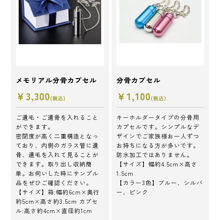
メモリアル分骨カプセル
分骨カプセル
￥3,300
￥1,100
(税込)
(税込)
ご遺毛・ご遺骨を入れること
キーホルダータイプの分骨用
ができます。
カプセルです。シンプルなデ
密閉度が高く二重構造となっ
ザインでご家族様お一人ずつ
ており、内側のガラス管に遺
お持ちになる方が多いです。
骨、遺毛を入れて見ることが
防水加工ではありません。
できます。取り出し収納簡
【サイズ】幅約4.5cm×高さ
単。お伺いした時にサンプル
1.5cm
品をぜひご確認ください。
【カラー3色】ブルー、シルバ
【サイズ】箱:幅約6cm×奥行
ー、ピンク
約5cm×高さ約3.5cm カプセ
ル:高さ約4cm×直径約1cm